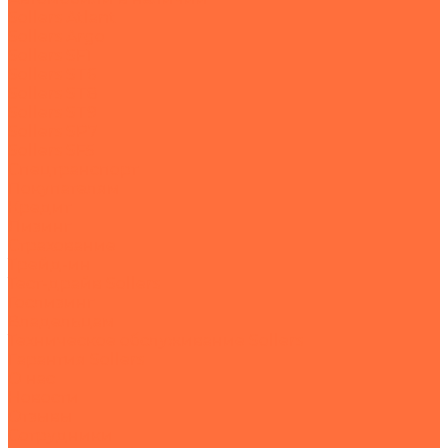
Sollers Atlant
Sollers Argo
Sollers SF1
Sollers ST6
Sollers ST8
Sollers ST9
Sollers SP7
Sollers SF5
Спецтранспорт
Покупателям
Кредит
Лизинг
Страхование
Трейд-ин
Тест-драйв Sollers
Гослизинг
Владельцам
Техническое обслуживание Sollers
Гарантия Sollers
О нас
Новости
Отзывы
Сотрудники