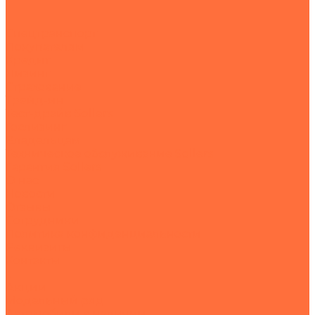
Спецтранспорт
Покупателям
Кредит
Лизинг
Страхование
Трейд-ин
Тест-драйв Sollers
Гослизинг
Владельцам
Техническое обслуживание Sollers
Гарантия Sollers
О нас
Новости
Отзывы
Сотрудники
Политика конфиденциальности
Реквизиты
Контакты
...
Акции
Модельный ряд
Автомобили в наличии