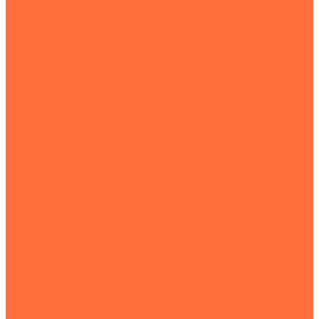
Спецтранспорт
Покупателям
Кредит
Лизинг
Страхование
Трейд-ин
Тест-драйв Sollers
Гослизинг
Владельцам
Техническое обслуживание Sollers
Гарантия Sollers
О нас
Новости
Отзывы
Сотрудники
Политика конфиденциальности
Реквизиты
Контакты
...
Акции
Модельный ряд
Автомобили в наличии