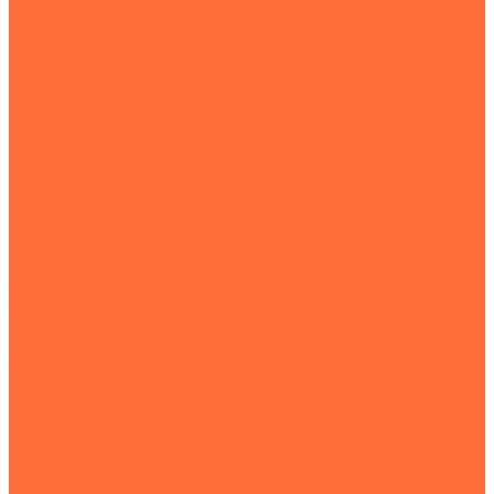
Sollers Atlant
Sollers Argo
Sollers SF1
Sollers ST6
Sollers ST8
Sollers ST9
Sollers SP7
Sollers SF5
Спецтранспорт
Покупателям
Кредит
Лизинг
Страхование
Трейд-ин
Тест-драйв Sollers
Гослизинг
Владельцам
Техническое обслуживание Sollers
Гарантия Sollers
О нас
Новости
Отзывы
Сотрудники