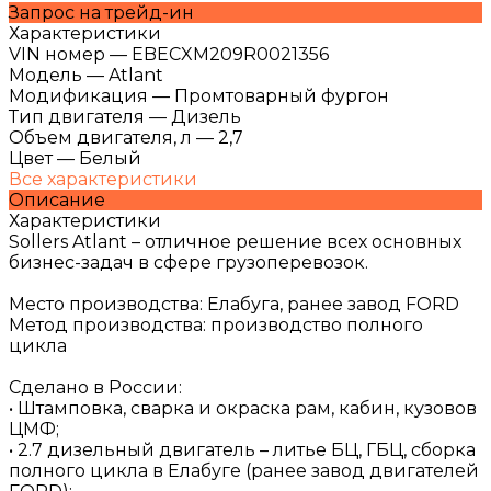
Запрос на трейд-ин
Характеристики
VIN номер
—
EBECXM209R0021356
Модель
—
Atlant
Модификация
—
Промтоварный фургон
Тип двигателя
—
Дизель
Объем двигателя, л
—
2,7
Цвет
—
Белый
Все характеристики
Описание
Характеристики
Sollers Atlant – отличное решение всех основных
бизнес-задач в сфере грузоперевозок.
Место производства: Елабуга, ранее завод FORD
Метод производства: производство полного
цикла
Сделано в России:
• Штамповка, сварка и окраска рам, кабин, кузовов
ЦМФ;
• 2.7 дизельный двигатель – литье БЦ, ГБЦ, сборка
полного цикла в Елабуге (ранее завод двигателей