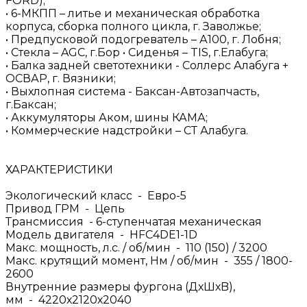
FORD);
• 6-МКПП – литье и механическая обработка
корпуса, сборка полного цикла, г. Заволжье;
• Предпусковой подогреватель – А100, г. Лобня;
• Стекла – AGC, г.Бор • Сиденья – TIS, г.Елабуга;
• Балка задней светотехники - Соллерс Алабуга +
ОСВАР, г. Вязники;
• Выхлопная система - Баксан-Автозапчасть,
г.Баксан;
• Аккумуляторы Аком, шины КАМА;
• Коммерческие надстройки – СТ Алабуга.
ХАРАКТЕРИСТИКИ
Экологический класс - Евро-5
Привод ГРМ - Цепь
Трансмиссия - 6-ступенчатая механическая
Модель двигателя - HFC4DE1-1D
Макс. мощность, л.с. / об/мин - 110 (150) / 3200
Макс. крутящий момент, Нм / об/мин - 355 / 1800-
2600
Внутренние paзмеры фуpгонa (ДхШхB),
мм - 4220х2120х2040