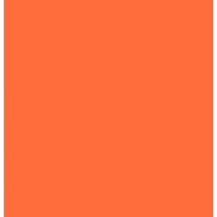
Sollers Atlant
Sollers Argo
Sollers SF1
Sollers ST6
Sollers ST8
Sollers ST9
Sollers SP7
Sollers SF5
Спецтранспорт
Покупателям
Кредит
Лизинг
Страхование
Трейд-ин
Тест-драйв Sollers
Гослизинг
Владельцам
Техническое обслуживание Sollers
Гарантия Sollers
О нас
Новости
Отзывы
Сотрудники