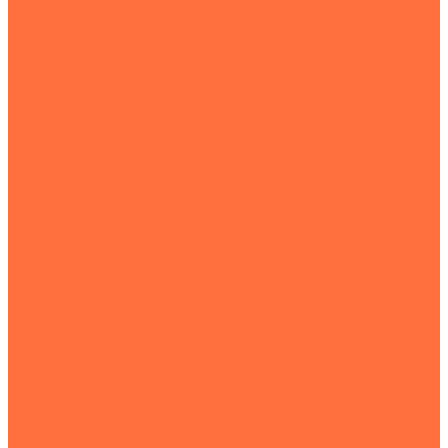
Спецтранспорт
Покупателям
Кредит
Лизинг
Страхование
Трейд-ин
Тест-драйв Sollers
Гослизинг
Владельцам
Техническое обслуживание Sollers
Гарантия Sollers
О нас
Новости
Отзывы
Сотрудники
Политика конфиденциальности
Реквизиты
Контакты
...
Акции
Модельный ряд
Автомобили в наличии